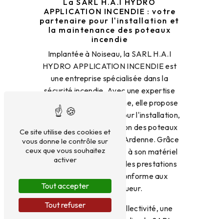
La SARL H.A.I HYDRO
APPLICATION INCENDIE : votre
partenaire pour l'installation et
la maintenance des poteaux
incendie
Implantée à Noiseau, la SARL H.A.I
HYDRO APPLICATION INCENDIE est
une entreprise spécialisée dans la
sécurité incendie. Avec une expertise
reconnue dans le domaine, elle propose
des services complets pour l'installation,
l'entretien et la réparation des poteaux
Ce site utilise des cookies et
incendie à Champagne-Ardenne. Grâce
vous donne le contrôle sur
ceux que vous souhaitez
à son équipe qualifiée et à son matériel
activer
de pointe, elle garantit des prestations
de haute qualité et conforme aux
Tout accepter
normes en vigueur.
Tout refuser
Que vous soyez une collectivité, une